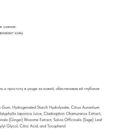
е сияние.
вливают кожу.
ь и простоту в уходе за кожей, обеспечивая ей глубокое
an Gum, Hydrogenated Starch Hydrolysate, Citrus Aurantium
 Platyphylla Japonica Juice, Cladosiphon Okamuranus Extract,
nale (Ginger) Rhizome Extract, Salvia Officinalis (Sage) Leaf
lyl Glycol, Citric Acid, and Tocopherol