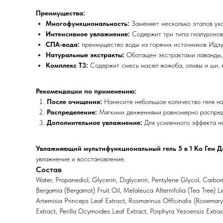
Преимущества:
Многофункциональность:
Заменяет несколько этапов ухо
Интенсивное увлажнение:
Содержит три типа гиалуронов
СПА-вода:
преимущество воды из горячих источников Идзу
Натуральные экстракты:
Обогащен экстрактами лаванды, 
Комплекс T3:
Содержит смесь масел жожоба, оливы и ши, 
Рекомендации по применению:
После очищения:
Нанесите небольшое количество геля на
Распределение:
Мягкими движениями равномерно распред
Дополнительное увлажнение:
Для усиленного эффекта на
Увлажняющий мультифункциональный гель 5 в 1 Ко Ген Д
увлажнение и восстановление.
Состав
Water, Propanediol, Glycerin, Diglycerin, Pentylene Glycol, Car
Bergamia (Bergamot) Fruit Oil, Melaleuca Alternifolia (Tea Tree) 
Artemisia Princeps Leaf Extract, Rosmarinus Officinalis (Rosemary)
Extract, Perilla Ocymoides Leaf Extract, Porphyra Yezoensis Extrac