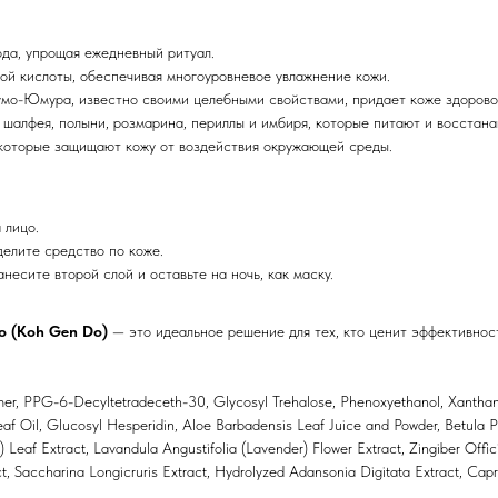
да, упрощая ежедневный ритуал.
ой кислоты, обеспечивая многоуровневое увлажнение кожи.
мо-Юмура, известно своими целебными свойствами, придает коже здорово
шалфея, полыни, розмарина, периллы и имбиря, которые питают и восстана
которые защищают кожу от воздействия окружающей среды.
 лицо.
елите средство по коже.
несите второй слой и оставьте на ночь, как маску.
о (Koh Gen Do)
— это идеальное решение для тех, кто ценит эффективност
bomer, PPG-6-Decyltetradeceth-30, Glycosyl Trehalose, Phenoxyethanol, Xanth
Leaf Oil, Glucosyl Hesperidin, Aloe Barbadensis Leaf Juice and Powder, Betula
 Leaf Extract, Lavandula Angustifolia (Lavender) Flower Extract, Zingiber Offici
t, Saccharina Longicruris Extract, Hydrolyzed Adansonia Digitata Extract, Capry