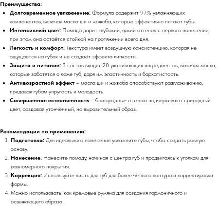
Преимущества:
Долговременное увлажнение:
Формула содержит 97% увлажняющих
компонентов, включая масла ши и жожоба, которые эффективно питают губы.
Интенсивный цвет:
Помада дарит глубокий, яркий оттенок с первого нанесения,
при этом она остаётся стойкой на протяжении всего дня.
Легкость и комфорт:
Текстура имеет воздушную консистенцию, которая не
ощущается на губах и не создаёт эффекта липкости.
Защита и питание:
В состав входят 20 ухаживающих ингредиентов, включая масла,
которые заботятся о коже губ, даря им эластичность и бархатистость.
Антивозрастной эффект
– масла ши и жожоба способствуют разглаживанию,
придавая губам упругость и молодость.
Совершенная естественность
– благородные оттенки подчёркивают природный
цвет, создавая утончённый, но выразительный образ.
Рекомендации по применению:
Подготовка:
Для идеального нанесения увлажните губы, чтобы создать ровную
основу.
Нанесение:
Нанесите помаду, начиная с центра губ и продвигаясь к уголкам для
равномерного покрытия.
Коррекция:
Используйте кисть для губ для более чёткого контура и корректировки
формы.
Можно использовать, как кремовые румяна для создания гармоничного и
освежающего образа.