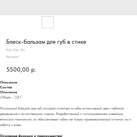
Блеск-бальзам для губ в стике
Koh Gen Do
Артикул:
5500,00
р.
Описание
Состав
Описание
Объём - 3,8 Г
Роскошный бальзам для губ, который сочетает в себе интенсивный цвет, глубокое
увлажнение и естественное сияние. Разработанный с использованием новейших
японских технологий, он обеспечивает губам не только привлекательный оттенок, но и
заботу о коже.
Основные функции и преимущества: