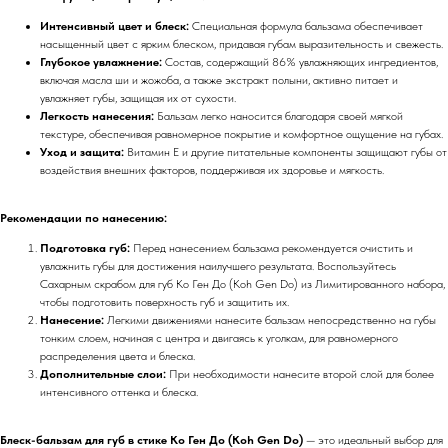
Интенсивный цвет и блеск:
Специальная формула бальзама обеспечивает
насыщенный цвет с ярким блеском, придавая губам выразительность и свежесть.
Глубокое увлажнение:
Состав, содержащий 86% увлажняющих ингредиентов,
включая масла ши и жожоба, а также экстракт полыни, активно питает и
увлажняет губы, защищая их от сухости.
Легкость нанесения:
Бальзам легко наносится благодаря своей мягкой
текстуре, обеспечивая равномерное покрытие и комфортное ощущение на губах.
Уход и защита:
Витамин E и другие питательные компоненты защищают губы от
воздействия внешних факторов, поддерживая их здоровье и мягкость.
Рекомендации по нанесению:
Подготовка губ:
Перед нанесением бальзама рекомендуется очистить и
увлажнить губы для достижения наилучшего результата. Воспользуйтесь
Сахарным скрабом для губ Ко Ген До (Koh Gen Do) из Лимитированного набора,
чтобы подготовить поверхность губ и защитить их.
Нанесение:
Легкими движениями нанесите бальзам непосредственно на губы
тонким слоем, начиная с центра и двигаясь к уголкам, для равномерного
распределения цвета и блеска.
Дополнительные слои:
При необходимости нанесите второй слой для более
интенсивного оттенка и блеска.
Блеск-бальзам для губ в стике Ко Ген До (Koh Gen Do)
— это идеальный выбор для