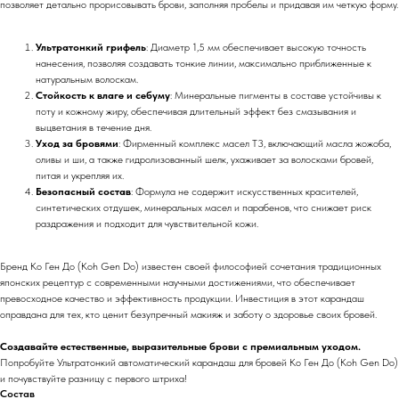
позволяет детально прорисовывать брови, заполняя пробелы и придавая им четкую форму.
Ультратонкий грифель
: Диаметр 1,5 мм обеспечивает высокую точность
нанесения, позволяя создавать тонкие линии, максимально приближенные к
натуральным волоскам.
Стойкость к влаге и себуму
: Минеральные пигменты в составе устойчивы к
поту и кожному жиру, обеспечивая длительный эффект без смазывания и
выцветания в течение дня.
Уход за бровями
: Фирменный комплекс масел T3, включающий масла жожоба,
оливы и ши, а также гидролизованный шелк, ухаживает за волосками бровей,
питая и укрепляя их.
Безопасный состав
: Формула не содержит искусственных красителей,
синтетических отдушек, минеральных масел и парабенов, что снижает риск
раздражения и подходит для чувствительной кожи.
Бренд Ко Ген До (Koh Gen Do) известен своей философией сочетания традиционных
японских рецептур с современными научными достижениями, что обеспечивает
превосходное качество и эффективность продукции. Инвестиция в этот карандаш
оправдана для тех, кто ценит безупречный макияж и заботу о здоровье своих бровей.
Создавайте естественные, выразительные брови с премиальным уходом.
Попробуйте Ультратонкий автоматический карандаш для бровей Ко Ген До (Koh Gen Do)
и почувствуйте разницу с первого штриха!
Состав