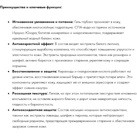
Преимущества и ключевые функции:
Мгновенное увлажнение и питание:
Гель глубоко проникает в кожу,
обеспечивая многослойную гидратацию. СПА-вода из горячих источников
Идзумо-Юмура, богатая минералами и микроэлементами, поддерживает
идеальный водный баланс кожи.
Антивозрастной эффект:
В состав входят экстракты белого люпина,
стимулирующие выработку коллагена, что способствует повышению упругости и
эластичности кожи. Экстракты природных компонентов, таких как розмарин и
шалфей, активно борются с признаками старения, укрепляя кожу и сокращая
морщины.
Восстановление и защита:
Керамиды и гиалуроновая кислота работают на
уровне клеток, восстанавливая кожный барьер и препятствуя потере влаги. Эти
компоненты укрепляют кожу, защищают её от внешних агрессоров и создают
эффект сияния изнутри.
Роскошная текстура:
Легкая, но при этом питательная текстура геля мгновенно
впитывается, не оставляя жирного блеска, и дарит коже невероятную мягкость,
гладкость и бархатистость.
Антиоксидантная защита:
Состав насыщен мощными антиоксидантами,
такими как экстракты лаванды, шалфея и периллы, которые нейтрализуют
свободные радикалы, предотвращая преждевременное старение и обеспечивая
здоровое сияние кожи.