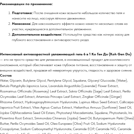
Рекомендации по применению:
Подготовка:
После очищения кожи возьмите небольшое количество геля и
нанесите на лицо, массируя лёгкими движениями.
Нанесение:
Для максимального эффекта можно нанести несколько слоев на
участки, нуждающиеся в дополнительном увлажнении.
Дополнительное воздействие:
Используйте средство как ночную маску для
глубокого восстановления и антивозрастного ухода.
Интенсивный антивозрастной увлажняющий гель 6 в 1 Ко Ген До (Koh Gen Do)
— это не просто средство для увлажнения, а инновационный продукт для комплексного
омоложения, который обеспечивает коже глубокое питание, восстановление и защиту от
внешних воздействий, придавая ей невероятную упругость, гладкость и здоровое сияние.
Состав
Water, Glycerin, Butylene Glycol, Pentylene Glycol, Squalane, Glyceryl Glucoside, (Water),
Betula Platyphylla Japonica Juice, Lavandula Angustifolia (Lavender) Flower Extract,
Rosmarinus Officinalis (Rosemary) Leaf Extract, Salvia Officinalis (Sage) Leaf Extract, Perilla
Ocymoides Leaf Extract, Artemisia Princeps Leaf Extract, Zingiber Officinale (Ginger)
Rhizome Extract, Hydroxypropyltrimonium Hyaluronate, Lupinus Albus Seed Extract, Callicarpa
Japonica Fruit Extract, Vitex Agnus-Castus Extract, Helianthus Annuus (Sunflower) Seed Oil,
Jojoba Oil/Macadamia Seed Oil Esters, Phytosteryl Macadamiate, Squalene, Phytosterols, Iris
Florentina Root Extract, Simmondsia Chinensis (Jojoba) Seed Oil, Butyrospermum Parkii (Shea)
Butter, Perilla Ocymoides Seed Oil, Olea Europaea (Olive) Fruit Oil, Sodium Hyaluronate
Crosspolymer, Sodium Carboxymethyl Hyaluronate, Ceramide EOP, Ceramide NG, Ceramide