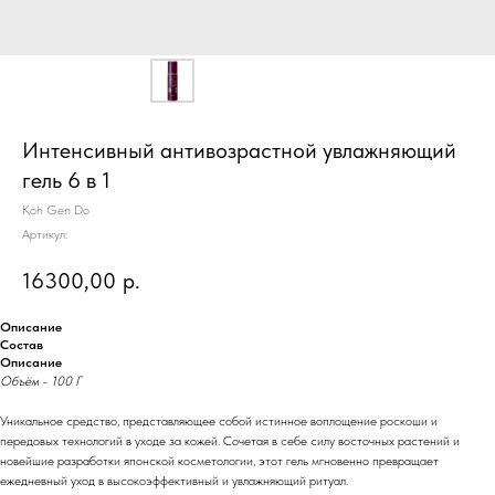
Интенсивный антивозрастной увлажняющий
гель 6 в 1
Koh Gen Do
Артикул:
16300,00
р.
Описание
Состав
Описание
Объём - 100 Г
Уникальное средство, представляющее собой истинное воплощение роскоши и
передовых технологий в уходе за кожей. Сочетая в себе силу восточных растений и
новейшие разработки японской косметологии, этот гель мгновенно превращает
ежедневный уход в высокоэффективный и увлажняющий ритуал.