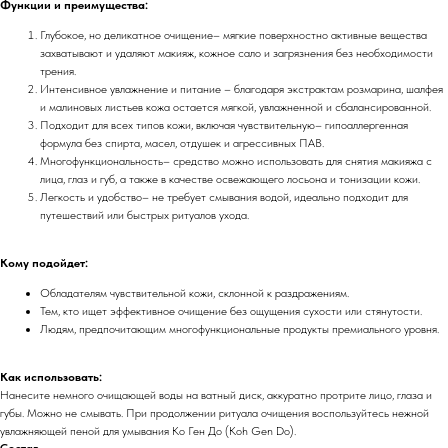
Функции и преимущества:
Глубокое, но деликатное очищение– мягкие поверхностно активные вещества
захватывают и удаляют макияж, кожное сало и загрязнения без необходимости
трения.
Интенсивное увлажнение и питание – благодаря экстрактам розмарина, шалфея
и малиновых листьев кожа остается мягкой, увлажненной и сбалансированной.
Подходит для всех типов кожи, включая чувствительную– гипоаллергенная
формула без спирта, масел, отдушек и агрессивных ПАВ.
Многофункциональность– средство можно использовать для снятия макияжа с
лица, глаз и губ, а также в качестве освежающего лосьона и тонизации кожи.
Легкость и удобство– не требует смывания водой, идеально подходит для
путешествий или быстрых ритуалов ухода.
Кому подойдет:
Обладателям чувствительной кожи, склонной к раздражениям.
Тем, кто ищет эффективное очищение без ощущения сухости или стянутости.
Людям, предпочитающим многофункциональные продукты премиального уровня.
Как использовать:
Нанесите немного очищающей воды на ватный диск, аккуратно протрите лицо, глаза и
губы. Можно не смывать. При продолжении ритуала очищения воспользуйтесь нежной
увлажняющей пеной для умывания Ко Ген До (Koh Gen Do).