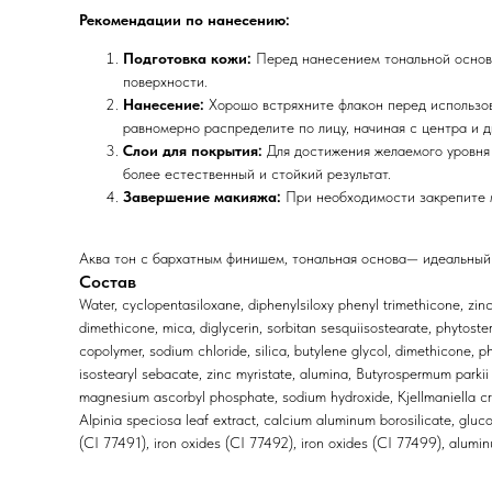
Рекомендации по нанесению:
Подготовка кожи:
Перед нанесением тональной основы 
поверхности.
Нанесение:
Хорошо встряхните флакон перед использов
равномерно распределите по лицу, начиная с центра и д
Слои для покрытия:
Для достижения желаемого уровня 
более естественный и стойкий результат.
Завершение макияжа:
При необходимости закрепите ма
Аква тон с бархатным финишем, тональная основа— идеальный 
Состав
Water, cyclopentasiloxane, diphenylsiloxy phenyl trimethicone, zi
dimethicone, mica, diglycerin, sorbitan sesquiisostearate, phytoster
copolymer, sodium chloride, silica, butylene glycol, dimethicone, p
isostearyl sebacate, zinc myristate, alumina, Butyrospermum parkii (
magnesium ascorbyl phosphate, sodium hydroxide, Kjellmaniella cras
Alpinia speciosa leaf extract, calcium aluminum borosilicate, gluc
(CI 77491), iron oxides (CI 77492), iron oxides (CI 77499), alumi