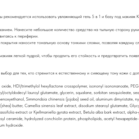
рекомендуется использовать увлажняющий гель 5 в 1 и базу под макияж Ко
анием. Нанесите небольшое количество средства на тыльную сторону руки,
вигаясь к периферии.
покрытия наносите тональную основу тонкими слоями, позволяя каждому с
кияж легкой пудрой, чтобы продлить его стойкость и предотвратить появл
выбор для тех, кто стремится к естественному и сияющему тону кожи с до
nc oxide, HDI/trimethylol hexyllactone crosspolymer, isononyl isononanoate, PE
yl/octyldodecyl lauroyl glutamate, glycerin, squalane, sorbitan sesquioleate, sea 
henoxyethanol, Simmondsia chinensis (jojoba) seed oil, aluminum dimyristate, nyl
shea) butter, Camellia sinensis leaf extract, disodium stearoyl glutamate, Glycyrr
sifolia extract or Kjellmaniella gyrata extract, Betula alba bark extract, alph
osyl ceramide, hydrolyzed conchiolin protein, phospholipids, acetyl hexapeptide
num hydroxide.