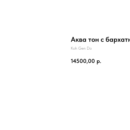
Аква тон с барха
Koh Gen Do
14500,00
р.
В корзину