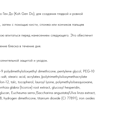
 Ген До (Koh Gen Do), для создания гладкой и ровной
 затем с помощью кисти, спонжа или кончиков пальцев
лою впитаться перед нанесением следующего. Это обеспечит
ение блеска в течение дня.
полнительной защитой и уходом.
G-9 polydimethylsiloxyethyl dimethicone, pentylene glycol, PEG-10
salt, stearic acid, acrylates /polytrimethylsiloxymethacrylate
on-12, talc, tocopherol, lauroyl lysine, polymethylsilsesquioxane,
hiza glabra (licorice) root extract, glucosyl hesperidin,
a-glucan, Eucheuma serra /Saccharina angustata/Ulva linza extract,
-8, hydrogen dimethicone, titanium dioxide (CI 77891), iron oxides