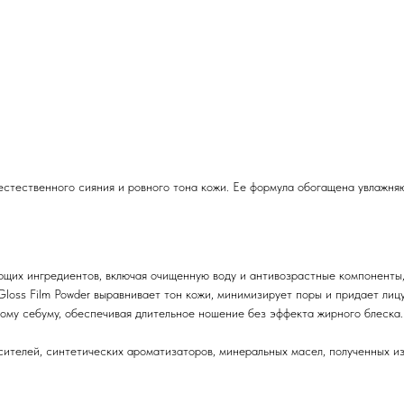
 естественного сияния и ровного тона кожи. Ее формула обогащена увлаж
их ингредиентов, включая очищенную воду и антивозрастные компоненты, 
loss Film Powder выравнивает тон кожи, минимизирует поры и придает лиц
ому себуму, обеспечивая длительное ношение без эффекта жирного блеска
телей, синтетических ароматизаторов, минеральных масел, полученных из 