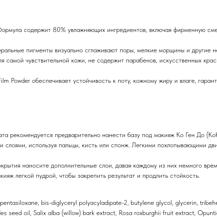
ормула содержит 80% увлажняющих ингредиентов, включая фирменную смесь
альные пигменты визуально сглаживают поры, мелкие морщины и другие н
я самой чувствительной кожи, не содержит парабенов, искусственных крас
ilm Powder обеспечивает устойчивость к поту, кожному жиру и влаге, гара
та рекомендуется предварительно нанести базу под макияж Ко Ген До (Koh
 слоями, используя пальцы, кисть или спонж. Легкими похлопывающими дв
окрытия наносите дополнительные слои, давая каждому из них немного вре
яж легкой пудрой, чтобы закрепить результат и продлить стойкость.
pentasiloxane, bis-diglyceryl polyacyladipate-2, butylene glycol, glycerin, tribe
es seed oil, Salix alba (willow) bark extract, Rosa roxburghii fruit extract, Opun