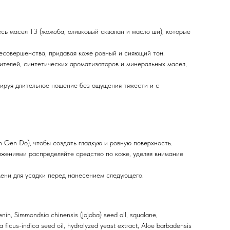
 масел T3 (жожоба, оливковый сквалан и масло ши), которые
есовершенства, придавая коже ровный и сияющий тон.
ителей, синтетических ароматизаторов и минеральных масел,
нтируя длительное ношение без ощущения тяжести и с
 Gen Do), чтобы создать гладкую и ровную поверхность.
ижениями распределяйте средство по коже, уделяя внимание
мени для усадки перед нанесением следующего.
henin, Simmondsia chinensis (jojoba) seed oil, squalane,
tia ficus-indica seed oil, hydrolyzed yeast extract, Aloe barbadensis