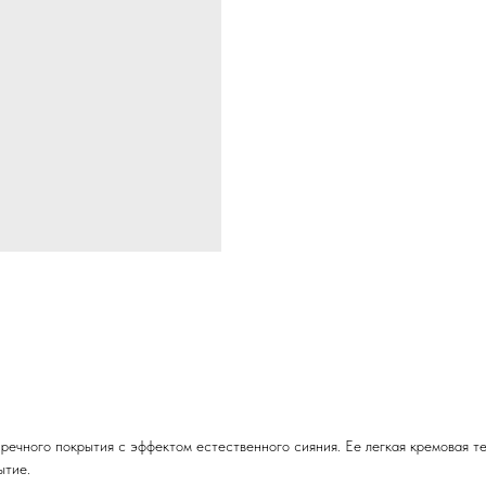
пречного покрытия с эффектом естественного сияния. Ее легкая кремовая т
ытие.