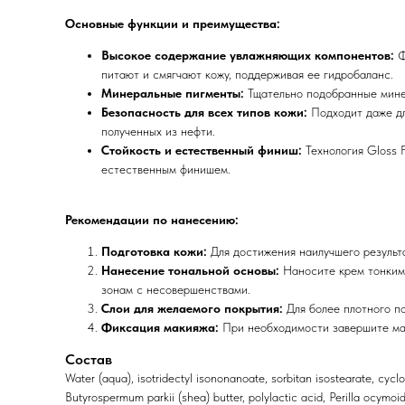
Основные функции и преимущества:
Высокое содержание увлажняющих компонентов:
Ф
питают и смягчают кожу, поддерживая ее гидробаланс.
Минеральные пигменты:
Тщательно подобранные минер
Безопасность для всех типов кожи:
Подходит даже дл
полученных из нефти.
Стойкость и естественный финиш:
Технология Gloss F
естественным финишем.
Рекомендации по нанесению:
Подготовка кожи:
Для достижения наилучшего результа
Нанесение тональной основы:
Наносите крем тонкими
зонам с несовершенствами.
Слои для желаемого покрытия:
Для более плотного п
Фиксация макияжа:
При необходимости завершите маки
Состав
Water (aqua), isotridectyl isononanoate, sorbitan isostearate, cyclo
Butyrospermum parkii (shea) butter, polylactic acid, Perilla ocymoid